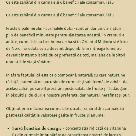
Ce este zahărul din curmale și 6 beneficii ale consumului său
Ce este zahărul din curmale și 6 beneficii ale consumului său
Fructele palmierului - curmalele dulci - sunt un dar unic al naturii,
plin de beneficii minunate pentru sănătatea noastră. În vremurile
antice, curmalele au fost hrana de bază în Orientul Mijlociu și Africa
de Nord, iar odată ce au devenit disponibile în întreaga lume, au
devenit instant o ispită dulce preferată de toți, mai ales de iubitorii
unui stil de viață sănătos.
În afara faptului că este ca o bomboană naturală cu care natura ne
răsfață, putem să ne bucurăm de curmale și sub formă de zahăr - da,
același zahăr pe care îl presărăm peste salata de fructe și îl adăugăm
în biscuiți și dulciurile noastre preferate, dar natural, nerafinat și pur.
Obținut prin măcinarea curmalelor uscate, zahărul din curmale își
păstrează calitățile valoroase găsite în fructe, și anume:
Sursă benefică de energie -
concentrația ridicată de vitamina
B5 din curmale îmbunătățește capacitatea noastră de lucru și