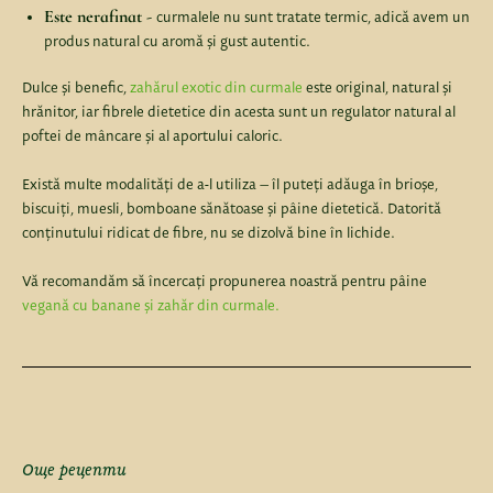
Este nerafinat -
curmalele nu sunt tratate termic, adică avem un
produs natural cu aromă și gust autentic.
Dulce și benefic,
zahărul exotic din curmale
este original, natural și
hrănitor, iar fibrele dietetice din acesta sunt un regulator natural al
poftei de mâncare și al aportului caloric.
Există multe modalități de a-l utiliza – îl puteți adăuga în brioșe,
biscuiți, muesli, bomboane sănătoase și pâine dietetică. Datorită
conținutului ridicat de fibre, nu se dizolvă bine în lichide.
Vă recomandăm să încercați propunerea noastră pentru pâine
vegană cu banane și zahăr din curmale.
Още рецепти