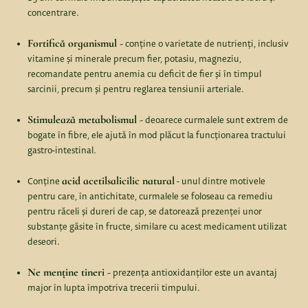
concentrare.
Fortifică organismul -
conține o varietate de nutrienți, inclusiv
vitamine și minerale precum fier, potasiu, magneziu,
recomandate pentru anemia cu deficit de fier și în timpul
sarcinii, precum și pentru reglarea tensiunii arteriale.
Stimulează metabolismul -
deoarece curmalele sunt extrem de
bogate în fibre, ele ajută în mod plăcut la funcționarea tractului
gastro-intestinal.
acid acetilsalicilic natural
Conține
- unul dintre motivele
pentru care, în antichitate, curmalele se foloseau ca remediu
pentru răceli și dureri de cap, se datorează prezenței unor
substanțe găsite în fructe, similare cu acest medicament utilizat
deseori.
Ne menține tineri -
prezența antioxidanților este un avantaj
major în lupta împotriva trecerii timpului.