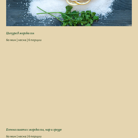
Ципура в морска сол
60 мин | лесна | 6 порции
Есенна салата с морска сол, нар и грозде
60 мин | лесна | 6 порции