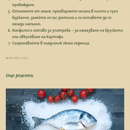
пробождане.
Отнемете от огъня, прехвърлете чесъна в чисто и сухо
бурканче, залейте го със зехтина и го оставете да се
охлади напълно.
Конфито е готово за употреба – за намазване на брускети
или овкусяване на картофи.
Съхранявайте в хладилник около седмица.
МОРСКА СОЛ
Още рецепти