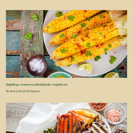
Царевица, печена по мексикански с морска сол
60 мин | лесна | 6 порции