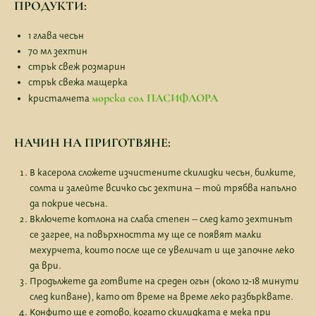
ПРОДУКТИ:
1 глава чесън
70 мл зехтин
стрък свеж розмарин
стрък свежа мащерка
морска сол ПАСИФЛОРА
кристалчета
НАЧИН НА ПРИГОТВЯНЕ:
В касерола сложете изчистените скилидки чесън, билките,
солта и залейте всичко със зехтина – той трябва напълно
да покрие чесъна.
Включете котлона на слаба степен – след като зехтинът
се загрее, на повърхността му ще се появят малки
мехурчета, които после ще се увеличат и ще започне леко
да ври.
Продължете да готвите на среден огън (около 12-18 минути
след кипване), като от време на време леко разбърквате.
Конфито ще е готово, когато скилидката е мека при