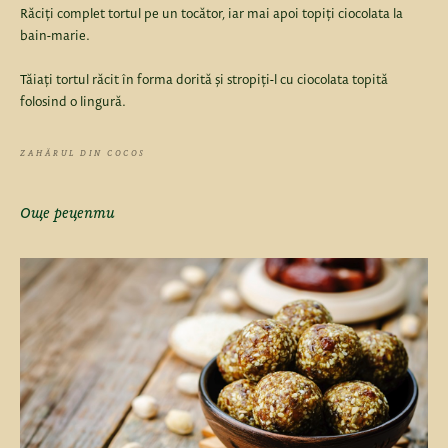
Răciți complet tortul pe un tocător, iar mai apoi topiți ciocolata la
bain-marie.
Tăiați tortul răcit în forma dorită și stropiți-l cu ciocolata topită
folosind o lingură.
ZAHĂRUL DIN COCOS
Още рецепти