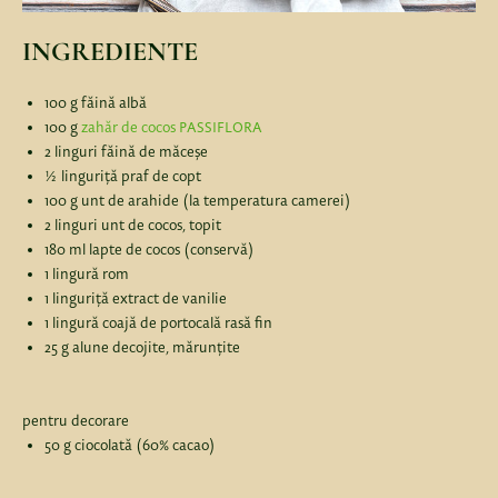
INGREDIENTE
100 g făină albă
100 g
zahăr de cocos PASSIFLORA
2 linguri făină de măceșe
½ linguriță praf de copt
100 g unt de arahide (la temperatura camerei)
2 linguri unt de cocos, topit
180 ml lapte de cocos (conservă)
1 lingură rom
1 linguriță extract de vanilie
1 lingură coajă de portocală rasă fin
25 g alune decojite, mărunțite
pentru decorare
50 g ciocolată (60% cacao)