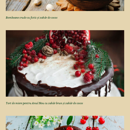
Bomboane crude cu fistic și zahăr de cocos
Tort de miere pentru Anul Nou cu zahăr brun și zahăr de cocos