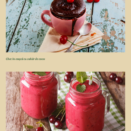
Chec în ceașcă cu zahăr de cocos