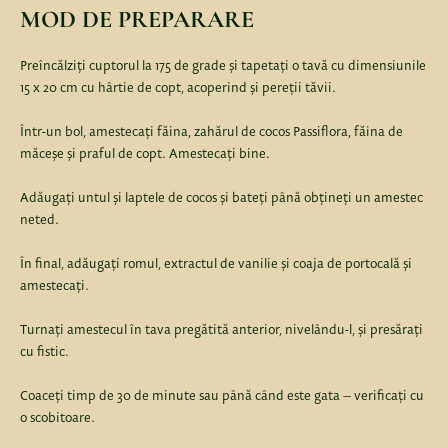
MOD DE PREPARARE
Preîncălziți cuptorul la 175 de grade și tapetați o tavă cu dimensiunile
15 x 20 cm cu hârtie de copt, acoperind și pereții tăvii.
Într-un bol, amestecați făina, zahărul de cocos Passiflora, făina de
măceșe și praful de copt. Amestecați bine.
Adăugați untul și laptele de cocos și bateți până obțineți un amestec
neted.
În final, adăugați romul, extractul de vanilie și coaja de portocală și
amestecați.
Turnați amestecul în tava pregătită anterior, nivelându-l, și presărați
cu fistic.
Coaceți timp de 30 de minute sau până când este gata – verificați cu
o scobitoare.