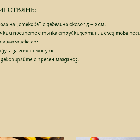
ИГОТВЯНЕ:
ла на „стекове“ с дебелина около 1,5 – 2 см.
ка и посипете с тънка струйка зехтин, а след това пос
 хималайска сол.
адуса за 20-ина минути.
 декорирайте с пресен магданоз.