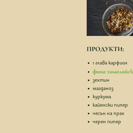
ПРОДУКТИ:
1 глава карфиол
фина хималай
зехтин
магданоз
куркума
кайенски пипер
чесън на прах
черен пипер