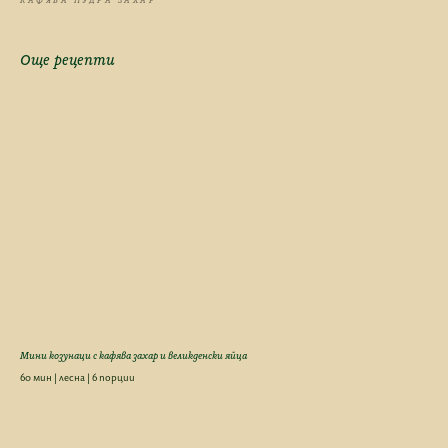
КАФЯВА ПУДРА ЗАХАР
Още рецепти
Мини козунаци с кафява захар и великденски яйца
60 мин | лесна | 6 порции