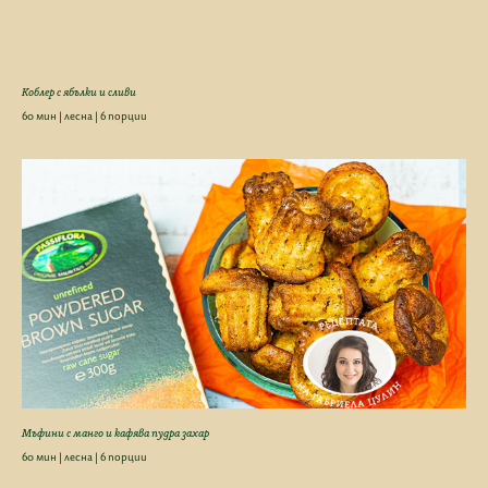
Коблер с ябълки и сливи
60 мин | лесна | 6 порции
Мъфини с манго и кафява пудра захар
60 мин | лесна | 6 порции