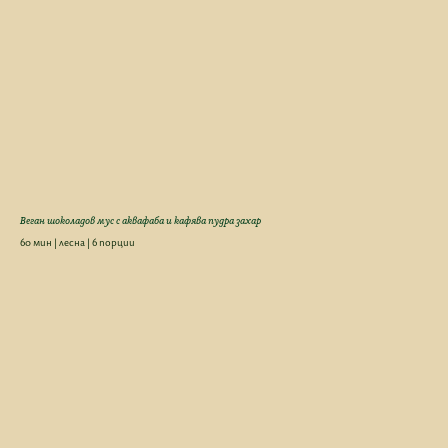
Веган шоколадов мус с аквафаба и кафява пудра захар
60 мин | лесна | 6 порции