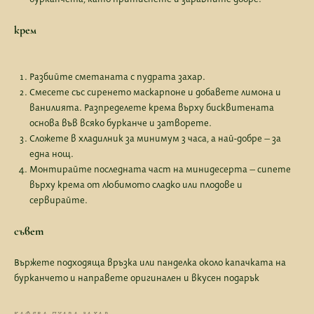
крем
Разбийте сметаната с пудрата захар.
Смесете със сиренето маскарпоне и добавете лимона и
ванилията. Разпределете крема върху бисквитената
основа във всяко бурканче и затворете.
Сложете в хладилник за минимум 3 часа, а най-добре – за
една нощ.
Монтирайте последната част на минидесерта – сипете
върху крема от любимото сладко или плодове и
сервирайте.
съвет
Вържете подходяща връзка или панделка около капачката на
бурканчето и направете оригинален и вкусен подарък