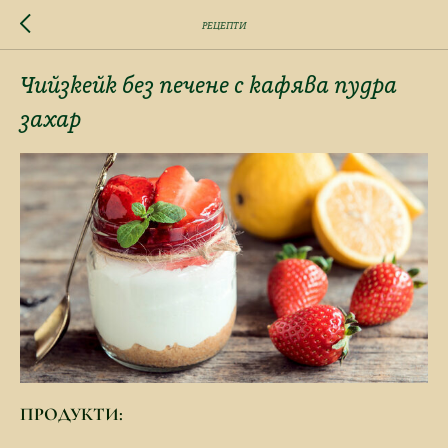
РЕЦЕПТИ
Чийзкейк без печене с кафява пудра
захар
ПРОДУКТИ: