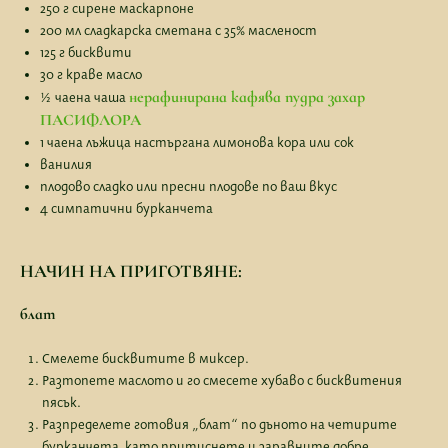
250 г сирене маскарпоне
200 мл сладкарска сметана с 35% масленост
125 г бисквити
30 г краве масло
нерафинирана кафява пудра захар
½ чаена чаша
ПАСИФЛОРА
1 чаена лъжица настъргана лимонова кора или сок
ванилия
плодово сладко или пресни плодове по ваш вкус
4 симпатични бурканчета
НАЧИН НА ПРИГОТВЯНЕ:
блат
Смелете бисквитите в миксер.
Разтопете маслото и го смесете хубаво с бисквитения
пясък.
Разпределете готовия „блат“ по дъното на четирите
бурканчета, като притиснете и заравните добре.