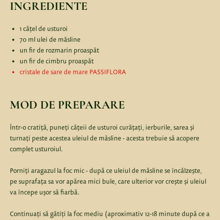
INGREDIENTE
1 cățel de usturoi
70 ml ulei de măsline
un fir de rozmarin proaspăt
un fir de cimbru proaspăt
cristale de sare de mare PASSIFLORA
MOD DE PREPARARE
Într-o cratiță, puneți cățeii de usturoi curățați, ierburile, sarea și
turnați peste acestea uleiul de măsline - acesta trebuie să acopere
complet usturoiul.
Porniți aragazul la foc mic - după ce uleiul de măsline se încălzește,
pe suprafața sa vor apărea mici bule, care ulterior vor crește și uleiul
va începe ușor să fiarbă.
Continuați să gătiți la foc mediu (aproximativ 12-18 minute după ce a