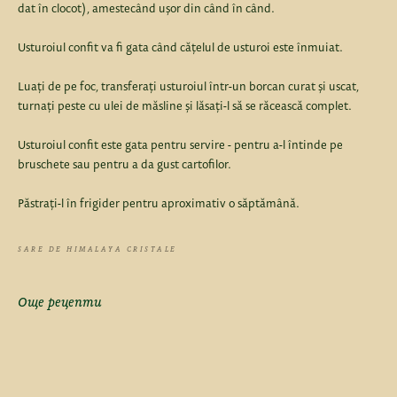
dat în clocot), amestecând ușor din când în când.
Usturoiul confit va fi gata când cățelul de usturoi este înmuiat.
Luați de pe foc, transferați usturoiul într-un borcan curat și uscat,
turnați peste cu ulei de măsline și lăsați-l să se răcească complet.
Usturoiul confit este gata pentru servire - pentru a-l întinde pe
bruschete sau pentru a da gust cartofilor.
Păstrați-l în frigider pentru aproximativ o săptămână.
SARE DE HIMALAYA CRISTALE
Още рецепти