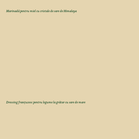
Marinadă pentru miel cu cristale de sare de Himalaya
Dressing franțuzesc pentru legume la grătar cu sare de mare