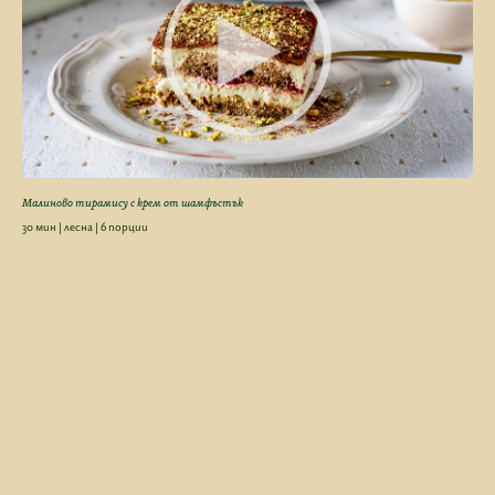
Малиново тирамису с крем от шамфъстък
30 мин | лесна | 6 порции