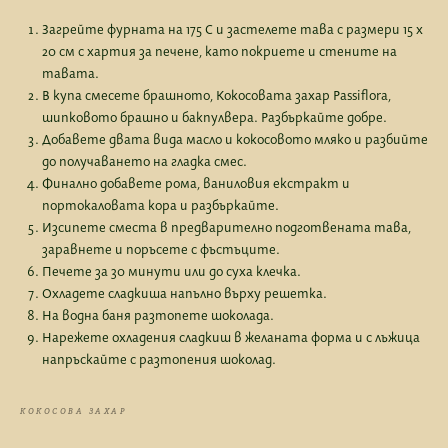
Загрейте фурната на 175 С и застелете тава с размери 15 х
20 см с хартия за печене, като покриете и стените на
тавата.
В купа смесете брашното, Кокосовата захар Passiflora,
шипковото брашно и бакпулвера. Разбъркайте добре.
Добавете двата вида масло и кокосовото мляко и разбийте
до получаването на гладка смес.
Финално добавете рома, ваниловия екстракт и
портокаловата кора и разбъркайте.
Изсипете сместа в предварително подготвената тава,
заравнете и поръсете с фъстъците.
Печете за 30 минути или до суха клечка.
Охладете сладкиша напълно върху решетка.
На водна баня разтопете шоколада.
Нарежете охладения сладкиш в желаната форма и с лъжица
напръскайте с разтопения шоколад.
КОКОСОВА ЗАХАР