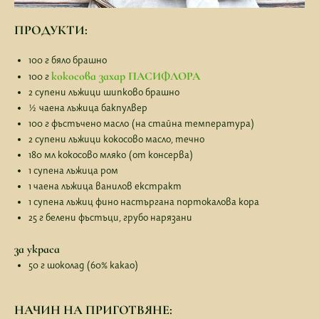
ПРОДУКТИ:
100 г бяло брашно
кокосова захар ПАСИФЛОРА
100 г
2 супени лъжици шипково брашно
½ чаена лъжица бакпулвер
100 г фъстъчено масло (на стайна температура)
2 супени лъжици кокосово масло, течно
180 мл кокосово мляко (от консерва)
1 супена лъжица ром
1 чаена лъжица ванилов екстракт
1 супена лъжиц фино настъргана портокалова кора
25 г белени фъстъци, грубо нарязани
за украса
50 г шоколад (60% какао)
НАЧИН НА ПРИГОТВЯНЕ: