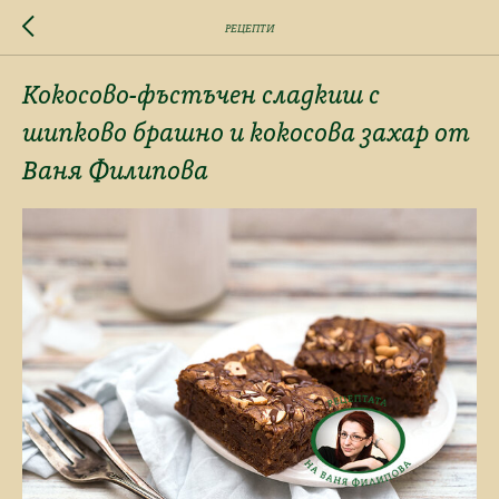
РЕЦЕПТИ
Кокосово-фъстъчен сладкиш с
шипково брашно и кокосова захар от
Ваня Филипова