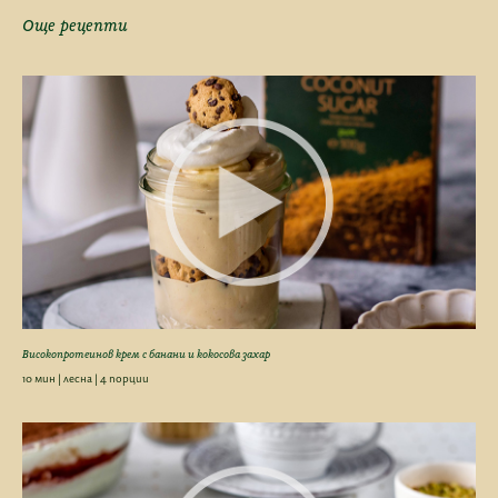
Още рецепти
Високопротеинов крем с банани и кокосова захар
10 мин | лесна | 4 порции