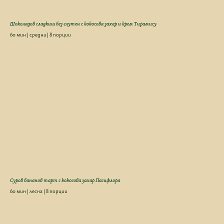
Шоколадов сладкиш без глутен с кокосова захар и крем Тирамису
60 мин | средна | 8 порции
Суров бананов тарт с кокосова захар Пасифлора
60 мин | лесна | 8 порции