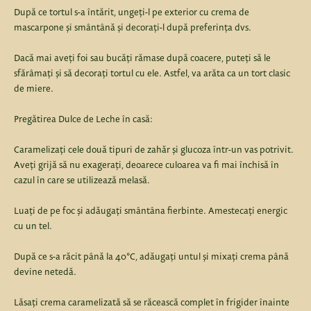
După ce tortul s-a întărit, ungeți-l pe exterior cu crema de
mascarpone și smântână și decorați-l după preferința dvs.
Dacă mai aveți foi sau bucăți rămase după coacere, puteți să le
sfărâmați și să decorați tortul cu ele. Astfel, va arăta ca un tort clasic
de miere.
Pregătirea Dulce de Leche în casă:
Caramelizați cele două tipuri de zahăr și glucoza într-un vas potrivit.
Aveți grijă să nu exagerați, deoarece culoarea va fi mai închisă în
cazul în care se utilizează melasă.
Luați de pe foc și adăugați smântâna fierbinte. Amestecați energic
cu un tel.
După ce s-a răcit până la 40°C, adăugați untul și mixați crema până
devine netedă.
Lăsați crema caramelizată să se răcească complet în frigider înainte