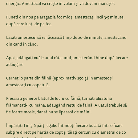
energic. Amestecul va crește în volum și va deveni mai ușor.
Puneți din nou pe aragaz la foc mic și amestecați încă 3-5 minute,
după care luați de pe foc.
Lăsați amestecul să se răcească timp de 20 de minute, amestecând
din când în când.
Apoi, adăugați ouăle unul câte unul, amestecând bine după fiecare
adăugare.
Cerneți o parte din făină (aproximativ 250 g) în amestec și
amestecați cu o spatulă.
Presărați generos blatul de lucru cu făină, turnați aluatul și
frământați-l cu mâna, adăugând restul de făină. Aluatul trebuie să
fie foarte moale, dar să nu se lipească de mâini.
Împărțiți-l în 5-6 părți egale. Întindeți fiecare bucată într-o foaie
subțire direct pe hârtia de copt și tăiați cercuri cu diametrul de 20