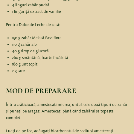
4 linguri zahăr pudră
1 linguriță extract de vanilie
Pentru Dulce de Leche de casă:
150 g zahăr Melasă Passiflora
110 g zahăr alb
40 g sirop de glucoză
260 g smântână, foarte încălzită
180 g unt topit
2 g sare
MOD DE PREPARARE
Într-o crăticioară, amestecați mierea, untul, cele două tipuri de zahăr
și puneți pe aragaz. Amestecați până când zahărul se topește
complet.
Luați de pe foc, adăugați bicarbonatul de sodiu și amestecați