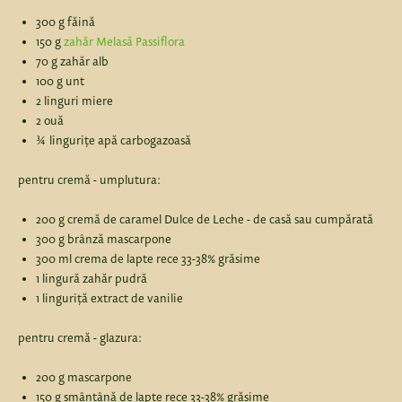
300 g făină
150 g
zahăr Melasă Passiflora
70 g zahăr alb
100 g unt
2 linguri miere
2 ouă
¾ lingurițe apă carbogazoasă
pentru cremă - umplutura:
200 g cremă de caramel Dulce de Leche - de casă sau cumpărată
300 g brânză mascarpone
300 ml crema de lapte rece 33-38% grăsime
1 lingură zahăr pudră
1 linguriță extract de vanilie
pentru cremă - glazura:
200 g mascarpone
150 g smântână de lapte rece 33-38% grăsime