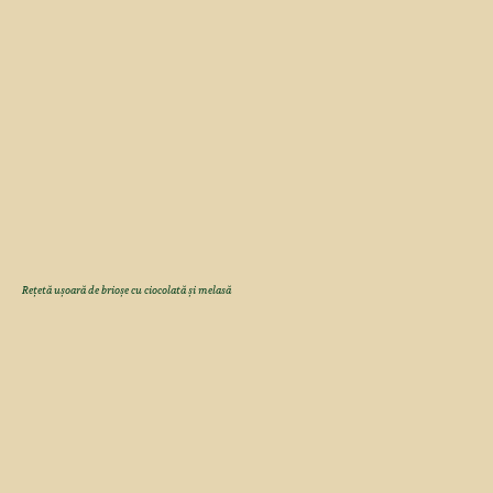
Rețetă ușoară de brioșe cu ciocolată și melasă