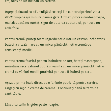
cm, folosind un inel sau un castron.
Înțepați aluatul cu o furculiță și coaceți-l în cuptorul preîncălzit la
180°C timp de 5-7 minute până e gata. Urmați procesul îndeaproape,
mai ales dacă nu sunteți sigur de puterea cuptorului, pentru a nu
arde foile.
Pentru cremă, puneți toate ingredientele într-un castron încăpător și
bateți la viteză mare cu un mixer până obțineți o cremă de
consistență medie.
Pentru crema folosită pentru întindere pe tort, bateți mascarpone,
smântâna rece, zahărul pudră și vanilia cu un mixer până obțineți o
cremă cu vârfuri medii, potrivită pentru a fi întinsă pe tort.
Așezați prima foaie direct pe o farfurie potrivită pentru servire.
Ungeți cu 1/5 din crema de caramel. Continuați până se termină
cantitățile.
Lăsați tortul în frigider peste noapte.