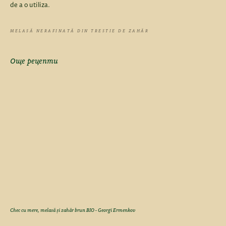
de a o utiliza.
MELASĂ NERAFINATĂ DIN TRESTIE DE ZAHĂR
Още рецепти
Chec cu mere, melasă și zahăr brun BIO - Georgi Ermenkov