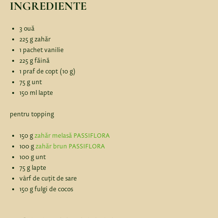
INGREDIENTE
3 ouă
225 g zahăr
1 pachet vanilie
225 g făină
1 praf de copt (10 g)
75 g unt
150 ml lapte
pentru topping
150 g
zahăr melasă PASSIFLORA
100 g
zahăr brun PASSIFLORA
100 g unt
75 g lapte
vârf de cuțit de sare
150 g fulgi de cocos