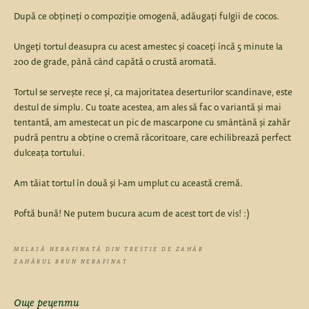
După ce obțineți o compoziție omogenă, adăugați fulgii de cocos.
Ungeți tortul deasupra cu acest amestec și coaceți încă 5 minute la
200 de grade, până când capătă o crustă aromată.
Tortul se servește rece și, ca majoritatea deserturilor scandinave, este
destul de simplu. Cu toate acestea, am ales să fac o variantă și mai
tentantă, am amestecat un pic de mascarpone cu smântână și zahăr
pudră pentru a obține o cremă răcoritoare, care echilibrează perfect
dulceața tortului.
Am tăiat tortul în două și l-am umplut cu această cremă.
Poftă bună! Ne putem bucura acum de acest tort de vis! :)
MELASĂ NERAFINATĂ DIN TRESTIE DE ZAHĂR
ZAHĂRUL BRUN NERAFINAT
Още рецепти