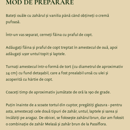
MOD DE PREPARARE
Bateți ouăle cu zahărul și vanilia până când obțineți o cremă
pufoasă.
Într-un vas separat, cerneți făina cu praful de copt.
Adăugați făina și praful de copt treptat în amestecul de ouă, apoi
adăugați ușor untul topit și laptele.
Turnați amestecul într-o formă de tort (cu diametrul de aproximativ
24 cm) cu fund detașabil, care a fost prealabil unsă cu ulei și
acoperită cu hârtie de copt.
Coaceți timp de aproximativ jumătate de oră la 190 de grade.
Puțin înainte de a scoate tortul din cuptor, pregătiți glazura - pentru
asta, amestecați cele două tipuri de zahăr, untul, laptele și sarea și
încălziți pe aragaz. De obicei, se folosește zahărul brun, dar am folosit
o combinație de zahăr Melasă și zahăr brun de la Passiflora.