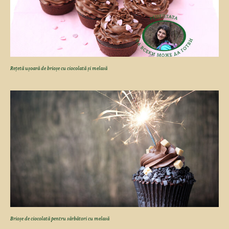
Rețetă ușoară de brioșe cu ciocolată și melasă
Brioșe de ciocolată pentru sărbători cu melasă