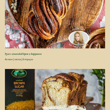
Руло с лешников крем и кардамон
60 мин | лесна | 6 порции