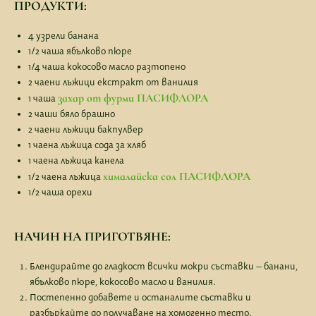
ПРОДУКТИ:
4 узрели банана
1/2 чаша ябълковo пюре
1/4 чаша кокосово масло разтопено
2 чаени лъжици екстракт от ванилия
захар от фурми ПАСИФЛОРА
1 чаша
2 чаши бяло брашно
2 чаени лъжици бакпулвер
1 чаена лъжица сода за хляб
1 чаена лъжица канела
хималайска сол ПАСИФЛОРА
1/2 чаена лъжица
1/2 чаша орехи
НАЧИН НА ПРИГОТВЯНЕ:
Блендирайте до гладкост всички мокри съставки – банани,
ябълково пюре, кокосово масло и ванилия.
Постепенно добавете и останалите съставки и
разбъркайте до получаване на хомогенно тесто.