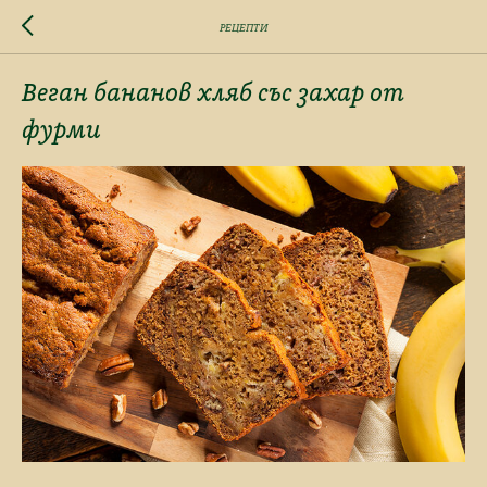
РЕЦЕПТИ
Веган бананов хляб със захар от
фурми