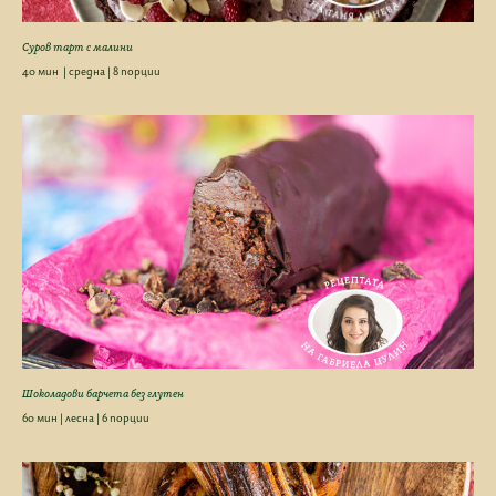
Суров тарт с малини
40 мин | средна | 8 порции
Шоколадови барчета без глутен
60 мин | лесна | 6 порции