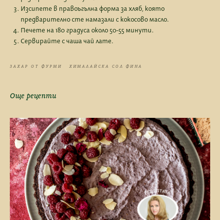
Изсипете в правоъгълна форма за хляб, която
предварително сте намазали с кокосово масло.
Печете на 180 градуса около 50-55 минути.
Сервирайте с чаша чай лате.
ЗАХАР ОТ ФУРМИ
ХИМАЛАЙСКА СОЛ ФИНА
Още рецепти