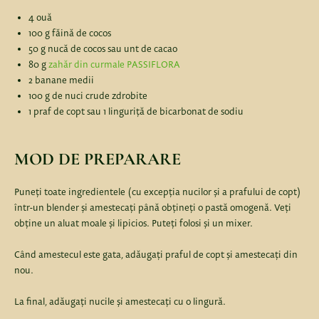
4 ouă
100 g făină de cocos
50 g nucă de cocos sau unt de cacao
80 g
zahăr din curmale PASSIFLORA
2 banane medii
100 g de nuci crude zdrobite
1 praf de copt sau 1 linguriță de bicarbonat de sodiu
MOD DE PREPARARE
Puneți toate ingredientele (cu excepția nucilor și a prafului de copt)
într-un blender și amestecați până obțineți o pastă omogenă. Veți
obține un aluat moale și lipicios. Puteți folosi și un mixer.
Când amestecul este gata, adăugați praful de copt și amestecați din
nou.
La final, adăugați nucile și amestecați cu o lingură.