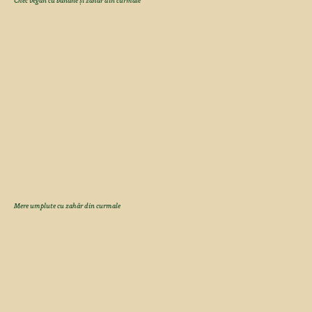
Chec vegan cu banane și zahăr din curmale
Mere umplute cu zahăr din curmale