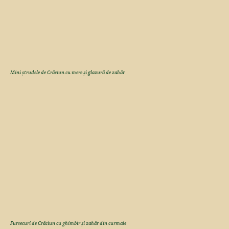
Mini ștrudele de Crăciun cu mere și glazură de zahăr
Fursecuri de Crăciun cu ghimbir și zahăr din curmale