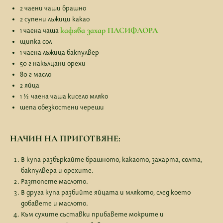
2 чаени чаши брашно
2 супени лъжици какао
кафява захар ПАСИФЛОРА
1 чаена чаша
щипка сол
1 чаена лъжица бакпулвер
50 г накълцани орехи
80 г масло
2 яйца
1 ½ чаена чаша кисело мляко
шепа обезкостени череши
НАЧИН НА ПРИГОТВЯНЕ:
В купа разбъркайте брашното, какаото, захарта, солта,
бакпулвера и орехите.
Разтопете маслото.
В друга купа разбийте яйцата и млякото, след което
добавете и маслото.
Към сухите съставки прибавете мокрите и