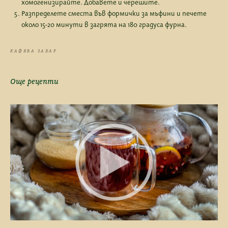
хомогенизирайте. Добавете и черешите.
Разпределете сместа във формички за мъфини и печете
около 15-20 минути в загрята на 180 градуса фурна.
КАФЯВА ЗАХАР
Още рецепти