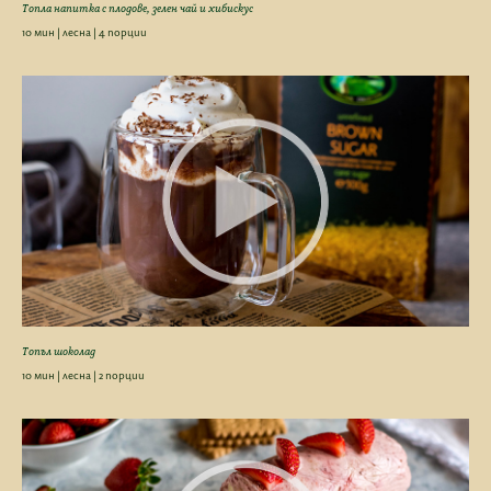
Топла напитка с плодове, зелен чай и хибискус
10 мин | лесна | 4 порции
Топъл шоколад
10 мин | лесна | 2 порции