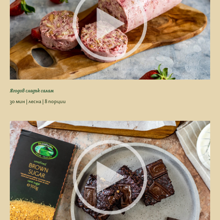
Ягодов сладък салам
30 мин | лесна | 8 порции