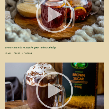
Топла напитка с плодове, зелен чай и хибискус
10 мин | лесна | 4 порции