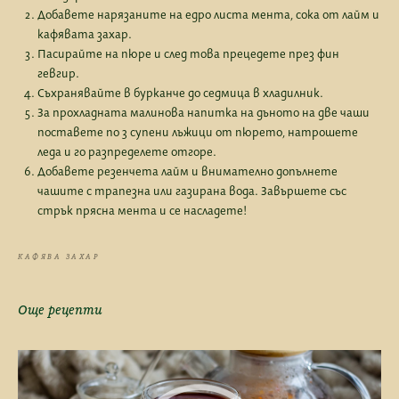
Добавете нарязаните на едро листа мента, сока от лайм и
кафявата захар.
Пасирайте на пюре и след това прецедете през фин
гевгир.
Съхранявайте в бурканче до седмица в хладилник.
За прохладната малинова напитка на дъното на две чаши
поставете по 3 супени лъжици от пюрето, натрошете
леда и го разпределете отгоре.
Добавете резенчета лайм и внимателно допълнете
чашите с трапезна или газирана вода. Завършете със
стрък прясна мента и се насладете!
КАФЯВА ЗАХАР
Още рецепти