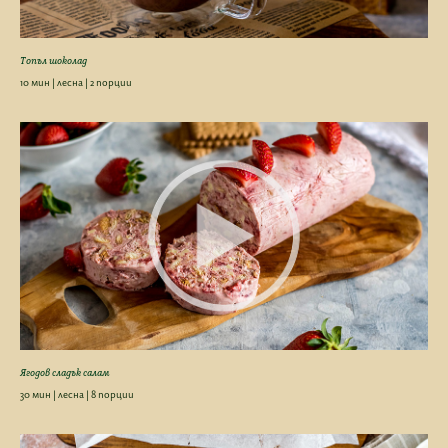
Топъл шоколад
10 мин | лесна | 2 порции
Ягодов сладък салам
30 мин | лесна | 8 порции