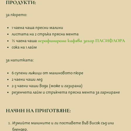
ПРОДУКТИ:
за пюрето:
1 чаена чаша пресни малини
листата на 2 стръка прясна мента
нерафинирана кафява захар ПАСИФЛОРА
⅓ чаена чаша
сока на 1 лайм
за напитката:
6 супени лъжици от малиновото пюре
2 чаени чаши лед
2-3 чаени чаши вода (може и газирана)
резенчета лайм и стръкчета прясна мента за гарниране
НАЧИН НА ПРИГОТВЯНЕ:
Измийте малините и ги поставете във висок съд или
блендер.