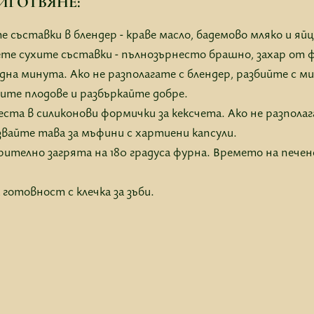
ИГОТВЯНЕ:
съставки в блендер - краве масло, бадемово мляко и яйц
ете сухите съставки - пълнозърнесто брашно, захар от ф
дна минута. Ако не разполагате с блендер, разбийте с ми
ите плодове и разбъркайте добре.
ста в силиконови формички за кексчета. Ако не разпола
звайте тава за мъфини с хартиени капсули.
ително загрята на 180 градуса фурна. Времето на печене 
готовност с клечка за зъби.