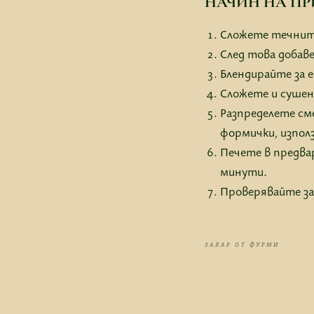
НАЧИН НА ПР
Сложете течните 
След това добав
Блендирайте за е
Сложете и сушен
Разпределете сме
формички, изпол
Печете в предвар
минути.
Проверявайте за 
ЗАХАР ОТ ФУРМИ