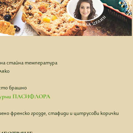
о на стайна температура
ляко
есто брашно
 фурми ПАСИФЛОРА
шено френско грозде, стафиди и цитрусови корички