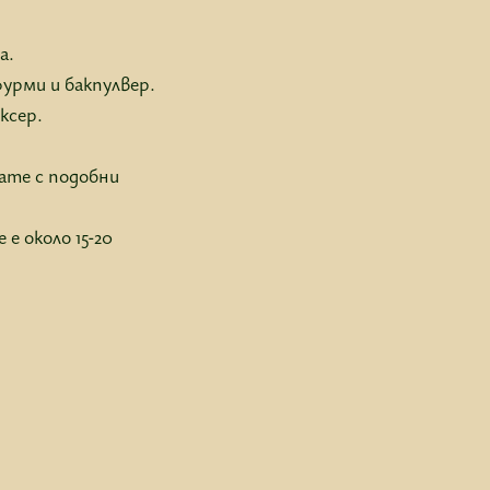
а.
урми и бакпулвер.
ксер.
гате с подобни
е около 15-20