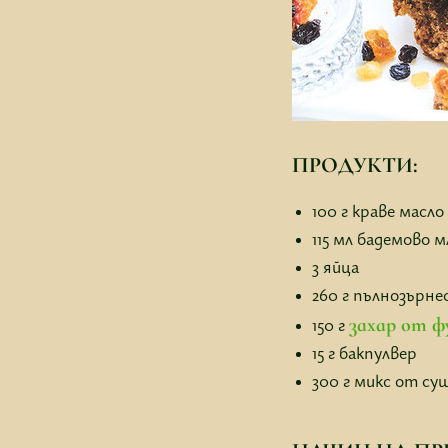
ПРОДУКТИ:
100 г краве масл
115 мл бадемово м
3 яйца
260 г пълнозърн
захар от
150 г
15 г бакпулвер
300 г микс от су