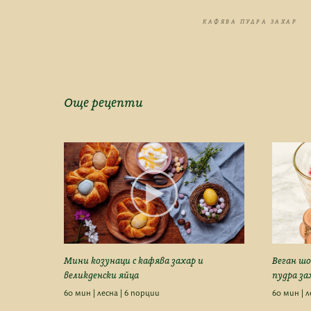
КАФЯВА ПУДРА ЗАХАР
Още рецепти
Мини козунаци с кафява захар и
Веган шо
великденски яйца
пудра за
60 мин | лесна | 6 порции
60 мин | л