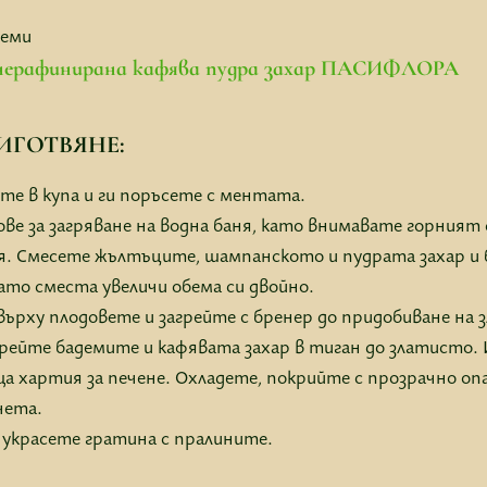
деми
нерафинирана кафява пудра захар ПАСИФЛОРА
ИГОТВЯНЕ:
те в купа и ги поръсете с ментата.
е за загряване на водна баня, като внимавате горният с
я. Смесете жълтъците, шампанското и пудрата захар и
ато сместа увеличи обема си двойно.
върху плодовете и загрейте с бренер до придобиване на
грейте бадемите и кафявата захар в тиган до златисто.
ща хартия за печене. Охладете, покрийте с прозрачно оп
чета.
 украсете гратина с пралините.