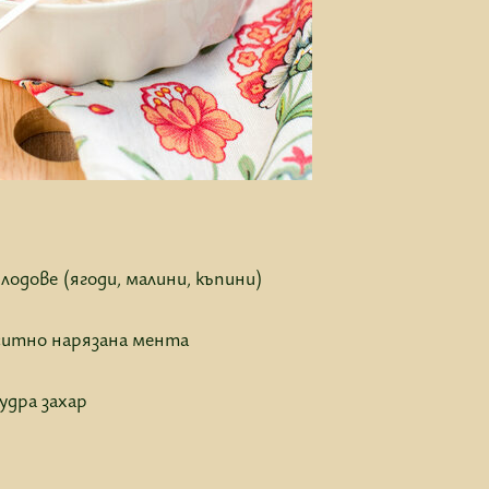
плодове (ягоди, малини, къпини)
 ситно нарязана мента
удра захар