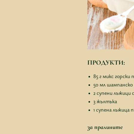
ПРОДУКТИ:
85 г микс горски 
50 мл шампанско
2 супени лъжици
3 жълтъка
1 супена лъжица п
за пралините