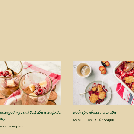
коладов мус с аквафаба и кафява
Коблер с ябълки и сливи
хар
60 мин | лесна | 6 порции
есна | 6 порции