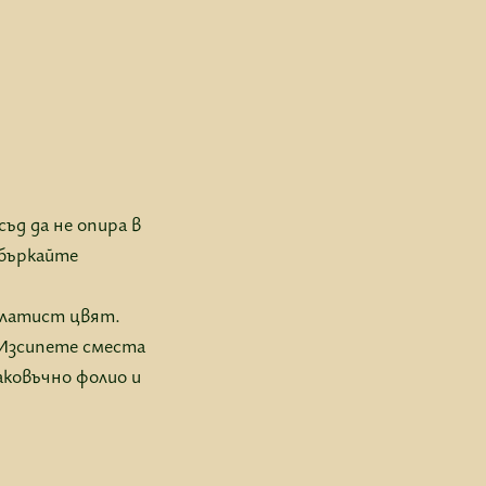
ъд да не опира в
 бъркайте
 златист цвят.
 Изсипете сместа
аковъчно фолио и