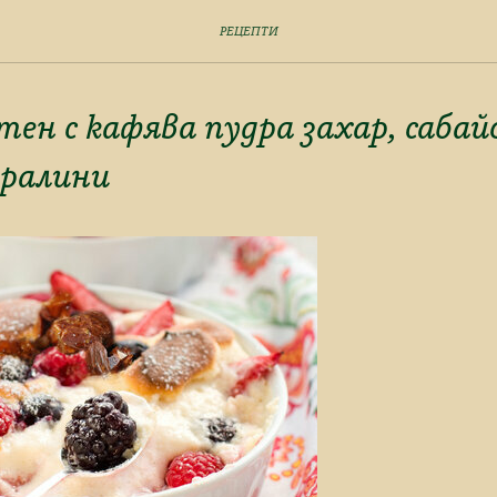
РЕЦЕПТИ
тен с кафява пудра захар, сабай
пралини