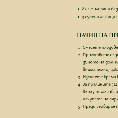
85 г филирани ба
3 супени лъжици
НАЧИН НА ПР
Смесете плодове
Пригответе съдов
дъното на долни
внимателно, док
Изсипете крема 
За пралините за
върху незалепва
начупете на пар
Преди сервиране