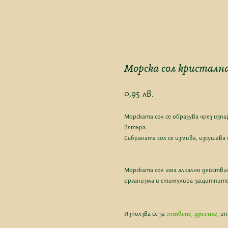
Морска сол кристална
0,95
лв.
Морската сол се образува чрез изп
вятъра.
Събраната сол се измива, изсушава
Морската сол има алкално действи
организма и стимулира защитните
готвене
дресинг
Използва се за
,
, и