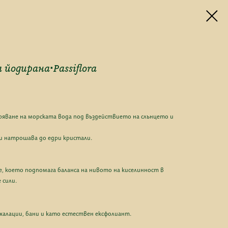
 йодирана∙Passiflora
аряване на морската вода под въздействието на слънцето и
 и натрошава до едри кристали.
е, което подпомага баланса на нивото на киселинност в
 сили.
нхалации, бани и като естествен ексфолиант.